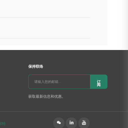
保持联络
订
阅
获取最新信息和优惠。
󰄆


尔特