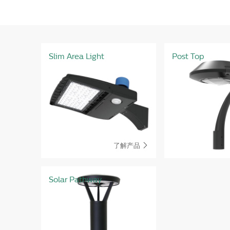
Slim Area Light
Post Top
了解产品

Solar Pathway