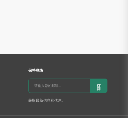
保持联络
订
阅
获取最新信息和优惠。
󰄆


尔特